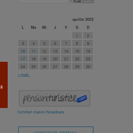
aprilie 2023
L
Ma
Mi
J
V
S
D
1
2
3
4
5
6
7
8
9
10
11
12
13
14
15
16
17
18
19
20
21
22
23
24
25
26
27
28
29
30
« mart.
că
Inchirieri masini Hunedoara
CONECTARE WEBMAIL