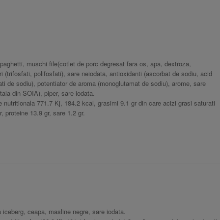
ghetti, muschi file(cotlet de porc degresat fara os, apa, dextroza,
trifosfati, polifosfati), sare neiodata, antioxidanti (ascorbat de sodiu, acid
itrati de sodiu), potentiator de aroma (monoglutamat de sodiu), arome, sare
etala din SOIA), piper, sare iodata.
 nutritionala 771.7 Kj, 184.2 kcal, grasimi 9.1 gr din care acizi grasi saturati
r, proteine 13.9 gr, sare 1.2 gr.
a iceberg, ceapa, masline negre, sare iodata.