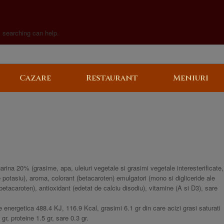
s searching can help.
Cazare
Restaurant
Meniuri
rina 20% (grasime, apa, uleiuri vegetale si grasimi vegetale interesterificate,
e potasiu), aroma, colorant (betacaroten) emulgatori (mono si digliceride ale
i (betacaroten), antioxidant (edetat de calciu disodiu), vitamine (A si D3), sare
 energetica 488.4 KJ, 116.9 Kcal, grasimi 6.1 gr din care acizi grasi saturati
 gr, proteine 1.5 gr, sare 0.3 gr.