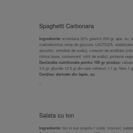
Spaghetti Carbonara
Ingrediente:
smantana 32% grasimi 200 gr, apa, ou, spa
maltodextrina, sirop de glucoza, LACTOZA, stabilizatori (
ascorbic, eritorbat de sodiu), corector de aciditate (c
nitrica (sare, conservant: nitrit de sodiu), proteina veg
Declaratie nutritionala pentru 100 gr produs:
valoare
3.5 gr, glucide 12.5 gr din care zaharuri 1.1 gr, fibre 1 g
Conține: derivate din lapte, ou
::
Salata cu ton
Ingrediente:
ton in suc propriu-1 cutie, morcovi, salat