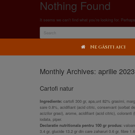
Nothing Found
It seems we can’t find what you’re looking for. Perhap
Ne găsiti aici
Monthly Archives:
aprilie 2023
Cartofi natur
Ingrediente:
cartofi 300 gr, apa,unt 82% grasimi, marga
sare 0.8%, acidifiant (acid citric, conservant (sorbat d
acizilor grasi), arome, acidifiant (acid citric), colorant
iodata, piper.
Declaratie nutritionala pentru 100 gr produs:
valoare
3.4 gr, glucide 13.2 gr din care zaharuri 0.6 gr, fibre 1.6