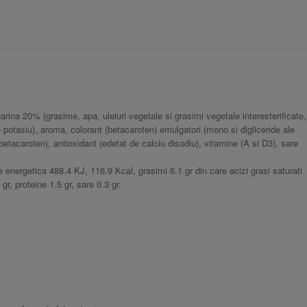
rina 20% (grasime, apa, uleiuri vegetale si grasimi vegetale interesterificate,
e potasiu), aroma, colorant (betacaroten) emulgatori (mono si digliceride ale
i (betacaroten), antioxidant (edetat de calciu disodiu), vitamine (A si D3), sare
 energetica 488.4 KJ, 116.9 Kcal, grasimi 6.1 gr din care acizi grasi saturati
 gr, proteine 1.5 gr, sare 0.3 gr.