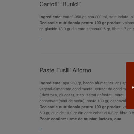
Cartofii “Bunicii”
Ingrediente:
cartofi 350 gr, apa 200 ml, sare iodata, pi
Declaratie nutritionala pentru 100 gr produs:
valoare
gr, glucide 13.9 gr din care zaharuri0.6 gr, fibre 1.7 gr, 
::
Paste Fusilli Alforno
Ingrediente:
apa 250 gr, bacon afumat 150 gr ( spata d
P
vegetal-alimentare,condimente, extract de condimente, 
( dextroza, glucoza), stabilizatori (trifosfati, citrati d
conservant(nitrit de sodiu), paste 130 gr, cascaval, rosi
Declaratie nutritionala pentru 100 gr produs:
valoare
5.3 gr, glucide 13.9 gr din care zaharuri 0.8 gr, fibre 0.8
Poate contine: urme de mustar, lactoza, oua
::