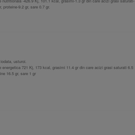
 nutritionala -426.9 Kj, 101.1 kcal, grasimi-1.3 gr din care acizi grasi saturati-
r, proteine-9.2 gr, sare 0.7 gr.
odata, usturoi.
 energetica 721 Kj, 173 kcal, grasimi 11.4 gr din care acizi grasi saturati 6.5
eine 16.5 gr, sare 1 gr