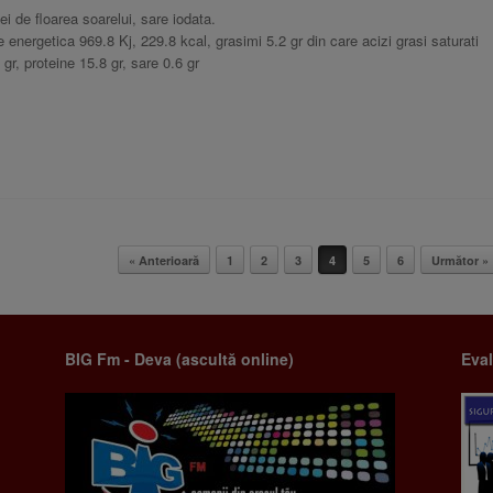
ei de floarea soarelui, sare iodata.
 energetica 969.8 Kj, 229.8 kcal, grasimi 5.2 gr din care acizi grasi saturati
 gr, proteine 15.8 gr, sare 0.6 gr
« Anterioară
1
2
3
4
5
6
Următor »
BIG Fm - Deva (ascultă online)
Eval