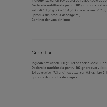
Ingrediente:
cartofi 300 gr, ulei de floarea soarelui, ca
Declaratie nutritionala pentru 100 gr produs:
valoare
saturati 4.1 gr, glucide 15.4 gr din care zaharuri 0.7 gr, 
( produs din produs decongelat )
Conține: derivate din lapte
::
Cartofi pai
Ingrediente:
cartofi 300 gr, ulei de floarea soarelui, sa
Declaratie nutritionala pentru 100 gr produs:
valoare
2.4 gr, glucide 17.3 gr din care zaharuri 0.8 gr, fibre 2.1
( produs din produs decongelat )
::