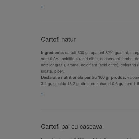
::
Cartofi natur
Ingrediente:
cartofi 300 gr, apa,unt 82% grasimi, marga
sare 0.8%, acidifiant (acid citric, conservant (sorbat d
acizilor grasi), arome, acidifiant (acid citric), colorant
iodata, piper.
Declaratie nutritionala pentru 100 gr produs:
valoare
3.4 gr, glucide 13.2 gr din care zaharuri 0.6 gr, fibre 1.6
::
Cartofi pai cu cascaval