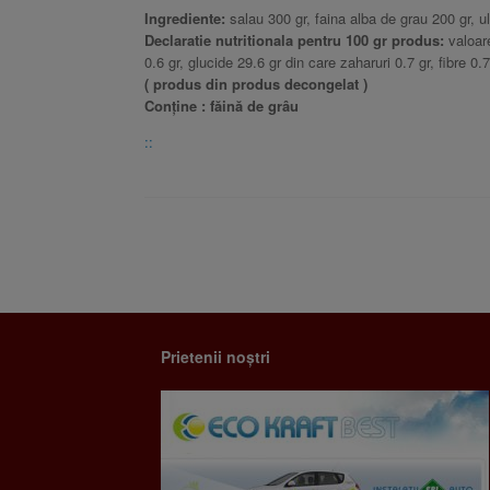
Ingrediente:
salau 300 gr, faina alba de grau 200 gr, ul
Declaratie nutritionala pentru 100 gr produs:
valoare
0.6 gr, glucide 29.6 gr din care zaharuri 0.7 gr, fibre 0.7
( produs din produs decongelat )
Conține : făină de grâu
::
Post navigation
Prietenii noștri