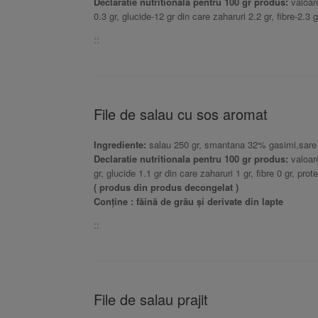
Declaratie nutritionala pentru 100 gr produs:
valoare
0.3 gr, glucide-12 gr din care zaharuri 2.2 gr, fibre-2.3 g
::
File de salau cu sos aromat
Ingrediente:
salau 250 gr, smantana 32% gasimi,sare i
Declaratie nutritionala pentru 100 gr produs:
valoare
gr, glucide 1.1 gr din care zaharuri 1 gr, fibre 0 gr, prot
( produs din produs decongelat )
Conține : făină de grâu și derivate din lapte
::
File de salau prajit