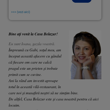
>>> (vezi aici)
Bine ați venit la Casa Belazur!
Eu sunt Ioana, gazda voastră.
Împreună cu Gabi, soțul meu, am
început această afacere cu gândul
că fiecare om care ne calcă
pragul este un prieten și trebuie
primit cum se cuvine.
Ani la rând am investit aproape
totul în această vilă-restaurant, în
care noi și musafirii noștri să ne simțim bine.
De altfel, Casa Belazur este și casa noastră pentru că aici
locuim.