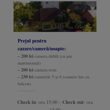
Prețul pentru
cazare/cameră/noapte:
– 200 lei
camera dublă (cu pat
matrimonial)
– 200 lei
camera twin
– 230 lei
camerele 5 și 6 (camere lux cu
balcon)
__________
Check in
Check out
: ora 15:00 –
: ora
12:00