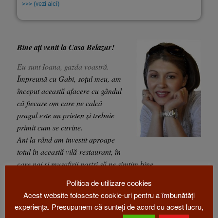
>>> (vezi aici)
Bine ați venit la Casa Belazur!
Eu sunt Ioana, gazda voastră.
Împreună cu Gabi, soțul meu, am
început această afacere cu gândul
că fiecare om care ne calcă
pragul este un prieten și trebuie
primit cum se cuvine.
Ani la rând am investit aproape
totul în această vilă-restaurant, în
care noi și musafirii noștri să ne simțim bine.
De altfel, Casa Belazur este și casa noastră pentru că aici
Politica de utilizare cookies
locuim.
Acest website foloseste cookie-uri pentru a îmbunătăți
Vă rog să mă credeți că suntem fericiți atunci când oaspeții
experiența. Presupunem că sunteți de acord cu acest lucru,
noștri se simt bine și ne bucurăm de fiecare dată când revin