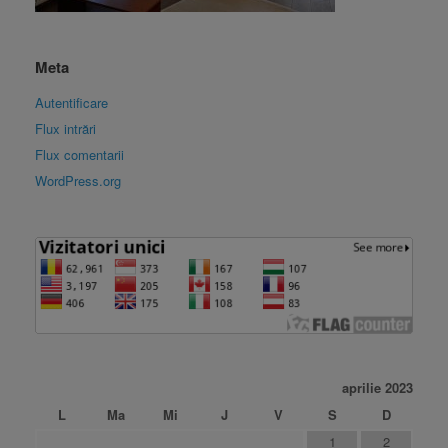
Meta
Autentificare
Flux intrări
Flux comentarii
WordPress.org
aprilie 2023
L
Ma
Mi
J
V
S
D
1
2