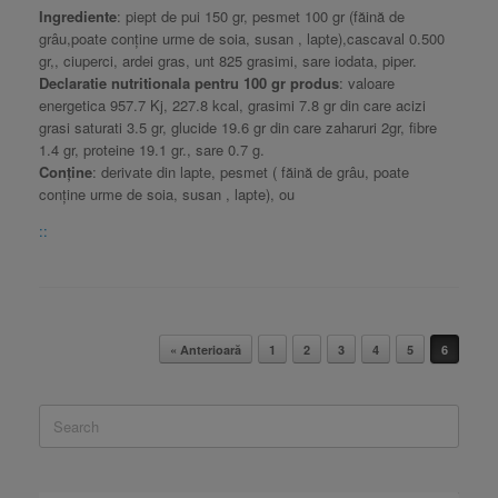
Ingrediente
: piept de pui 150 gr, pesmet 100 gr (făină de
grâu,poate conține urme de soia, susan , lapte),cascaval 0.500
gr,, ciuperci, ardei gras, unt 825 grasimi, sare iodata, piper.
Declaratie nutritionala
pentru 100 gr produs
: valoare
energetica 957.7 Kj, 227.8 kcal, grasimi 7.8 gr din care acizi
grasi saturati 3.5 gr, glucide 19.6 gr din care zaharuri 2gr, fibre
1.4 gr, proteine 19.1 gr., sare 0.7 g.
Conține
: derivate din lapte, pesmet ( făină de grâu, poate
conține urme de soia, susan , lapte), ou
::
Post navigation
« Anterioară
1
2
3
4
5
6