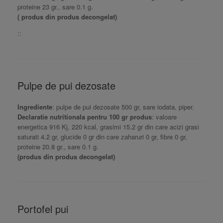
proteine 23 gr., sare 0.1 g.
( produs din produs decongelat)
::
Pulpe de pui dezosate
Ingrediente
: pulpe de pui dezosate 500 gr, sare iodata, piper.
Declaratie nutritionala pentru 100 gr produs
: valoare
energetica 916 Kj, 220 kcal, grasimi 15.2 gr din care acizi grasi
saturati 4.2 gr, glucide 0 gr din care zaharuri 0 gr, fibre 0 gr,
proteine 20.8 gr., sare 0.1 g.
(produs din produs decongelat)
Portofel pui