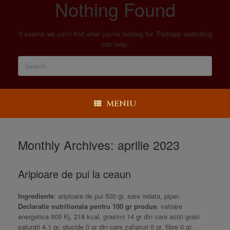
Nothing Found
It seems we can’t find what you’re looking for. Perhaps searching
can help.
MENIU
Monthly Archives:
aprilie 2023
Aripioare de pui la ceaun
Ingrediente
: aripioare de pui 500 gr, sare iodata, piper.
Declaratie nutritionala pentru 100 gr produs
: valoare
energetica 909 Kj, 218 kcal, grasimi 14 gr din care acizi grasi
saturati 4.1 gr, glucide 0 gr din care zaharuri 0 gr, fibre 0 gr,