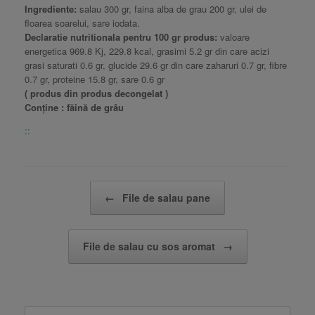
Ingrediente:
salau 300 gr, faina alba de grau 200 gr, ulei de
floarea soarelui, sare iodata.
Declaratie nutritionala pentru 100 gr produs:
valoare
energetica 969.8 Kj, 229.8 kcal, grasimi 5.2 gr din care acizi
grasi saturati 0.6 gr, glucide 29.6 gr din care zaharuri 0.7 gr, fibre
0.7 gr, proteine 15.8 gr, sare 0.6 gr
( produs din produs decongelat )
Conține : făină de grâu
::
Post navigation
←
File de salau pane
File de salau cu sos aromat
→