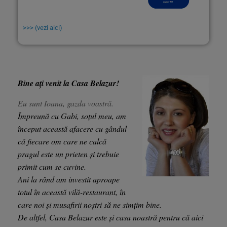
>>> (vezi aici)
Bine ați venit la Casa Belazur!
Eu sunt Ioana, gazda voastră.
Împreună cu Gabi, soțul meu, am
început această afacere cu gândul
că fiecare om care ne calcă
pragul este un prieten și trebuie
primit cum se cuvine.
Ani la rând am investit aproape
totul în această vilă-restaurant, în
care noi și musafirii noștri să ne simțim bine.
De altfel, Casa Belazur este și casa noastră pentru că aici