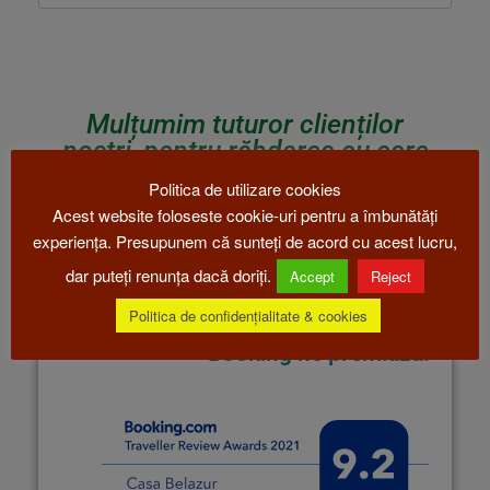
Mulțumim tuturor clienților
noștri, pentru răbdarea cu care
trecem împreună peste aceste
Politica de utilizare cookies
vremuri.
Acest website foloseste cookie-uri pentru a îmbunătăți
experiența. Presupunem că sunteți de acord cu acest lucru,
dar puteți renunța dacă doriți.
Accept
Reject
Politica de confidențialitate & cookies
Booking ne premiază!