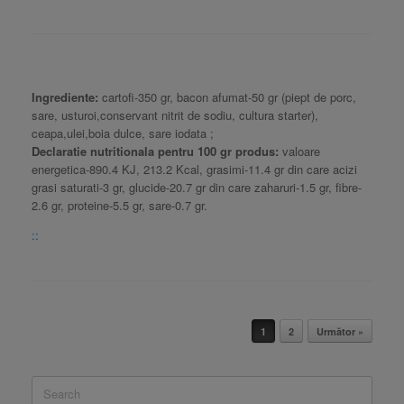
Ingrediente:
cartofi-350 gr, bacon afumat-50 gr (piept de porc,
sare, usturoi,conservant nitrit de sodiu, cultura starter),
ceapa,ulei,boia dulce, sare iodata ;
Declaratie nutritionala pentru 100 gr produs:
valoare
energetica-890.4 KJ, 213.2 Kcal, grasimi-11.4 gr din care acizi
grasi saturati-3 gr, glucide-20.7 gr din care zaharuri-1.5 gr, fibre-
2.6 gr, proteine-5.5 gr, sare-0.7 gr.
::
Post navigation
1
2
Următor »