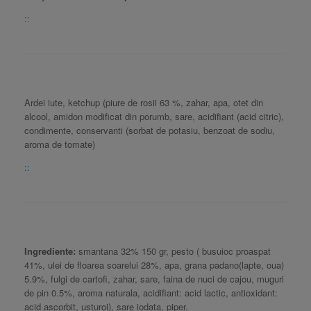
::
Ardei iute, ketchup (piure de rosii 63 %, zahar, apa, otet din
alcool, amidon modificat din porumb, sare, acidifiant (acid citric),
condimente, conservanti (sorbat de potasiu, benzoat de sodiu,
aroma de tomate)
::
Ingrediente:
smantana 32% 150 gr, pesto ( busuioc proaspat
41%, ulei de floarea soarelui 28%, apa, grana padano(lapte, oua)
5.9%, fulgi de cartofi, zahar, sare, faina de nuci de cajou, muguri
de pin 0.5%, aroma naturala, acidifiant: acid lactic, antioxidant:
acid ascorbit, usturoi), sare iodata, piper.