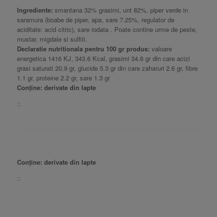
Ingrediente:
smantana 32% grasimi, unt 82%, piper verde in
saramura (boabe de piper, apa, sare 7.25%, regulator de
aciditate: acid citric), sare iodata . Poate contine urme de peste,
mustar, migdale si sulfiti.
Declaratie nutritionala pentru 100 gr produs:
valoare
energetica 1416 KJ, 343.6 Kcal, grasimi 34.6 gr din care acizi
grasi saturati 20.9 gr, glucide 5.3 gr din care zaharuri 2.6 gr, fibre
1.1 gr, proteine 2.2 gr, sare 1.3 gr
Conține: derivate din lapte
::
Conține: derivate din lapte
::