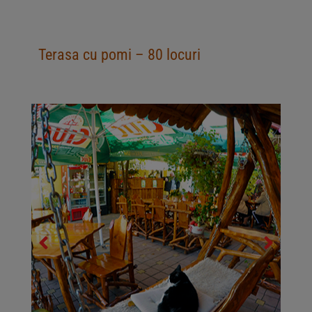
Terasa cu pomi – 80 locuri
Slide 3
Heading
Lorem ipsum dolor
sit amet
consectetur
adipiscing elit
dolor