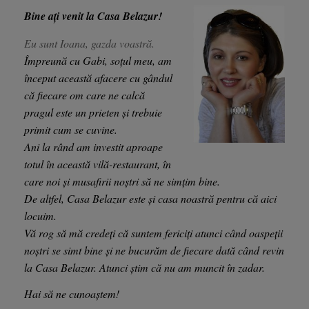
Bine ați venit la Casa Belazur!
Eu sunt Ioana, gazda voastră.
Împreună cu Gabi, soțul meu, am
început această afacere cu gândul
că fiecare om care ne calcă
pragul este un prieten și trebuie
primit cum se cuvine.
Ani la rând am investit aproape
totul în această vilă-restaurant, în
care noi și musafirii noștri să ne simțim bine.
De altfel, Casa Belazur este și casa noastră pentru că aici
locuim.
Vă rog să mă credeți că suntem fericiți atunci când oaspeții
noștri se simt bine și ne bucurăm de fiecare dată când revin
la Casa Belazur. Atunci știm că nu am muncit în zadar.
Hai să ne cunoaștem!