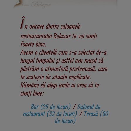
Î
n oricare dintre saloanele
restaurantului Belazur te vei simți
foarte bine.
Avem o clientelă care s-a selectat de-a
lungul timpului și astfel am reușit să
păstrăm o atmosferă prietenoasă, care
te scutește de situații neplăcute.
Rămâne să alegi unde ai vrea să te
simți bine:
Bar (25 de locuri)
/
Salonul de
restaurant (32 de locuri)
/
Terasă (80
de locuri)