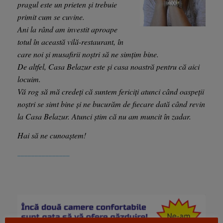
pragul este un prieten și trebuie
primit cum se cuvine.
Ani la rând am investit aproape
totul în această vilă-restaurant, în
care noi și musafirii noștri să ne simțim bine.
De altfel, Casa Belazur este și casa noastră pentru că aici
locuim.
Vă rog să mă credeți că suntem fericiți atunci când oaspeții
noștri se simt bine și ne bucurăm de fiecare dată când revin
la Casa Belazur. Atunci știm că nu am muncit în zadar.
Hai să ne cunoaștem!
_______________