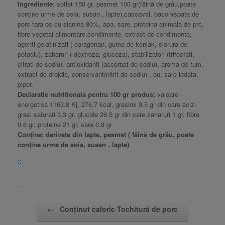
Ingrediente:
cotlet 150 gr, pesmet 100 gr(făină de grâu,poate
conține urme de soia, susan , lapte),cascaval, bacon(spata de
porc fara os cu slanina 80%, apa, sare, proteina animala de prc,
fibre vegetal-alimentare,condimente, extract de condimente,
agenti gelatinizati ( caragenan, guma de konjak, clorura de
potasiu), zaharuri ( dextroza, glucoza), stabilizatori (trifosfati,
citrati de sodiu), antioxidanti (ascorbat de sodiu), aroma de fum,
extract de drojdie, conservant(nitrit de sodiu) , ou, sare iodata,
piper.
Declaratie nutritionala pentru 100 gr produs:
valoare
energetica 1163.8 Kj, 276.7 kcal, grasimi 9.5 gr din care acizi
grasi saturati 3.3 gr, glucide 26.5 gr din care zaharuri 1 gr, fibre
0.6 gr, proteine 21 gr, sare 0.8 gr
Conține: derivate din lapte, pesmet ( făină de grâu, poate
conține urme de soia, susan , lapte)
::
Post navigation
←
Conținut caloric Tochitură de porc