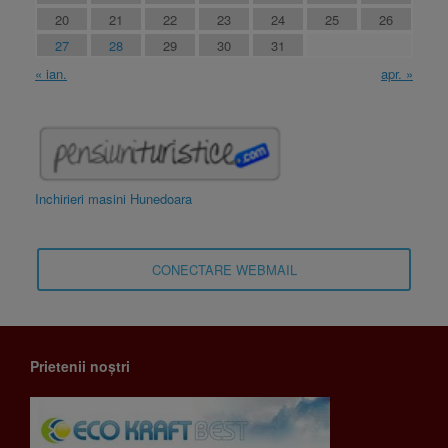
20
21
22
23
24
25
26
27
28
29
30
31
« ian.
apr. »
Inchirieri masini Hunedoara
CONECTARE WEBMAIL
Prietenii noștri