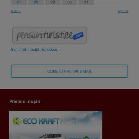
27
28
29
30
31
« ian.
apr. »
Inchirieri masini Hunedoara
CONECTARE WEBMAIL
Prietenii noștri