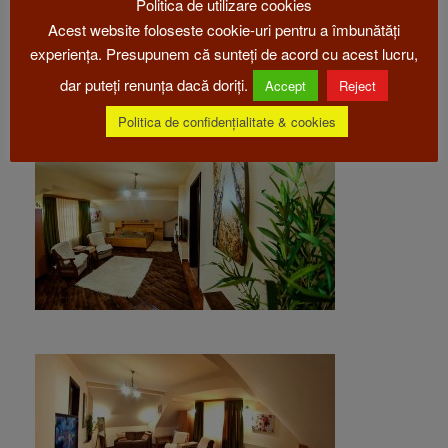
Politica de utilizare cookies
Acest website foloseste cookie-uri pentru a îmbunătăți
experiența. Presupunem că sunteți de acord cu acest lucru,
dar puteți renunța dacă doriți.
Accept
Reject
Politica de confidențialitate & cookies