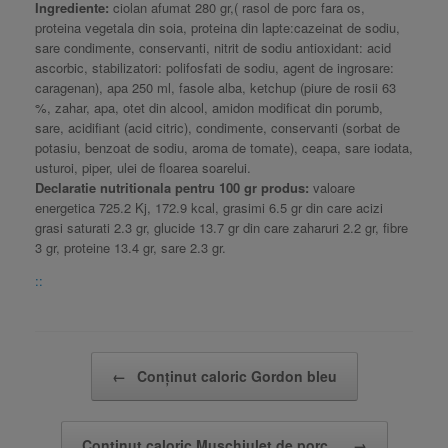
Ingrediente:
ciolan afumat 280 gr,( rasol de porc fara os,
proteina vegetala din soia, proteina din lapte:cazeinat de sodiu,
sare condimente, conservanti, nitrit de sodiu antioxidant: acid
ascorbic, stabilizatori: polifosfati de sodiu, agent de ingrosare:
caragenan), apa 250 ml, fasole alba, ketchup (piure de rosii 63
%, zahar, apa, otet din alcool, amidon modificat din porumb,
sare, acidifiant (acid citric), condimente, conservanti (sorbat de
potasiu, benzoat de sodiu, aroma de tomate), ceapa, sare iodata,
usturoi, piper, ulei de floarea soarelui.
Declaratie nutritionala pentru 100 gr produs:
valoare
energetica 725.2 Kj, 172.9 kcal, grasimi 6.5 gr din care acizi
grasi saturati 2.3 gr, glucide 13.7 gr din care zaharuri 2.2 gr, fibre
3 gr, proteine 13.4 gr, sare 2.3 gr.
::
Post navigation
←
Conținut caloric Gordon bleu
Conținut caloric Mușchiuleț de porc…
→