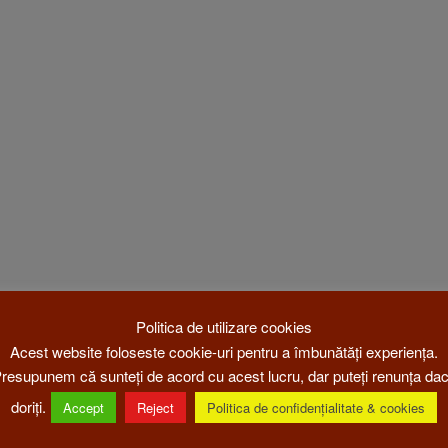
Politica de utilizare cookies
Acest website foloseste cookie-uri pentru a îmbunătăți experiența.
resupunem că sunteți de acord cu acest lucru, dar puteți renunța da
doriți.
Accept
Reject
Politica de confidențialitate & cookies