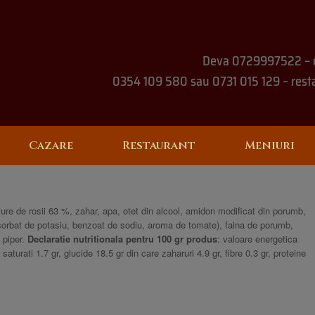
Deva 0729997522 – 
0354 109 580 sau 0731 015 129 – rest
Cazare
Restaurant
Meniuri
ure de rosii 63 %, zahar, apa, otet din alcool, amidon modificat din porumb,
 (sorbat de potasiu, benzoat de sodiu, aroma de tomate), faina de porumb,
, piper.
Declaratie nutritionala pentru 100 gr produs
: valoare energetica
saturati 1.7 gr, glucide 18.5 gr din care zaharuri 4.9 gr, fibre 0.3 gr, proteine