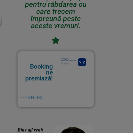
pentru răbdarea cu
care trecem
împreună peste
aceste vremuri.
Booking
ne
premiază!
>>> (vezi aici)
Bine ați venit