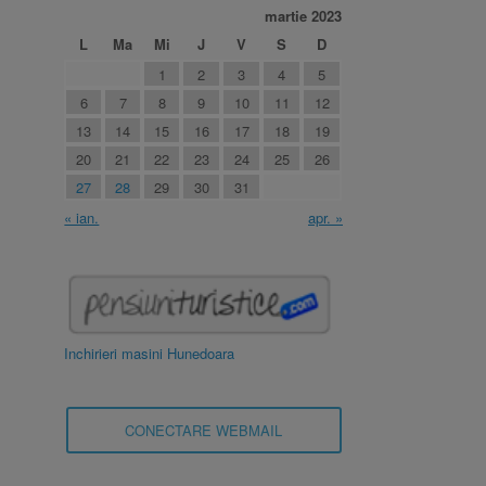
martie 2023
L
Ma
Mi
J
V
S
D
1
2
3
4
5
6
7
8
9
10
11
12
13
14
15
16
17
18
19
20
21
22
23
24
25
26
27
28
29
30
31
« ian.
apr. »
Inchirieri masini Hunedoara
CONECTARE WEBMAIL