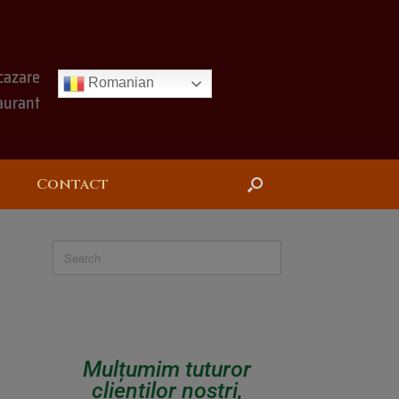
cazare
Romanian
aurant
Contact
Mulțumim tuturor
clienților noștri,