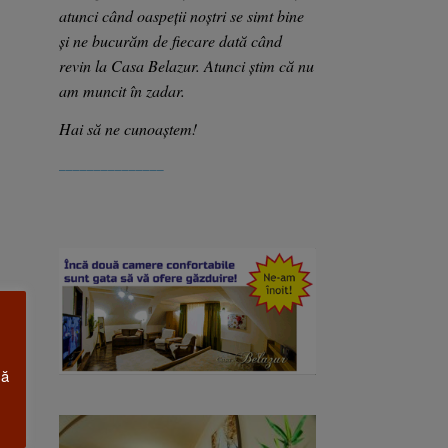
atunci când oaspeții noștri se simt bine
și ne bucurăm de fiecare dată când
revin la Casa Belazur. Atunci știm că nu
am muncit în zadar.
Hai să ne cunoaștem!
_______________
că