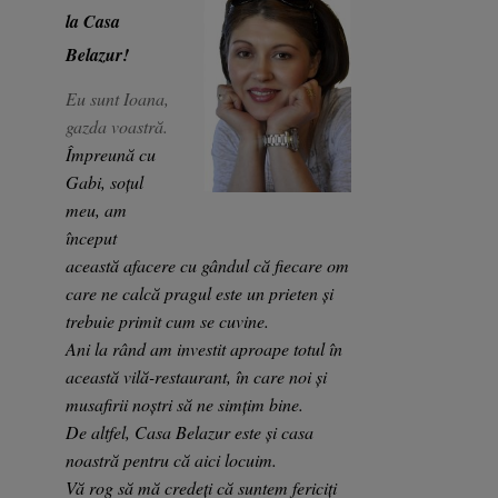
la Casa
Belazur!
Eu sunt Ioana,
gazda voastră.
Împreună cu
Gabi, soțul
meu, am
început
această afacere cu gândul că fiecare om
care ne calcă pragul este un prieten și
trebuie primit cum se cuvine.
Ani la rând am investit aproape totul în
această vilă-restaurant, în care noi și
musafirii noștri să ne simțim bine.
De altfel, Casa Belazur este și casa
noastră pentru că aici locuim.
Vă rog să mă credeți că suntem fericiți