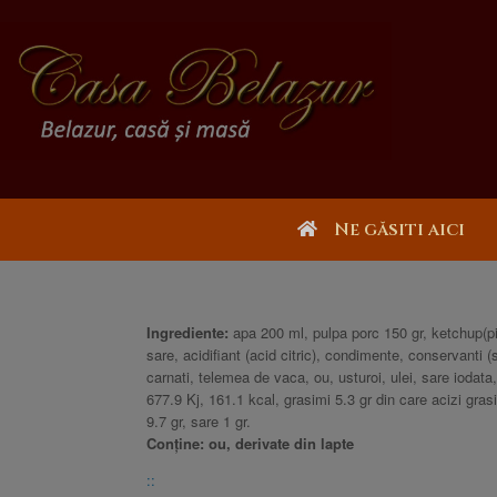
Ne găsiti aici
Ingrediente:
apa 200 ml, pulpa porc 150 gr, ketchup(pi
sare, acidifiant (acid citric), condimente, conservanti
carnati, telemea de vaca, ou, usturoi, ulei, sare iodata
677.9 Kj, 161.1 kcal, grasimi 5.3 gr din care acizi grasi 
9.7 gr, sare 1 gr.
Conține: ou, derivate din lapte
::