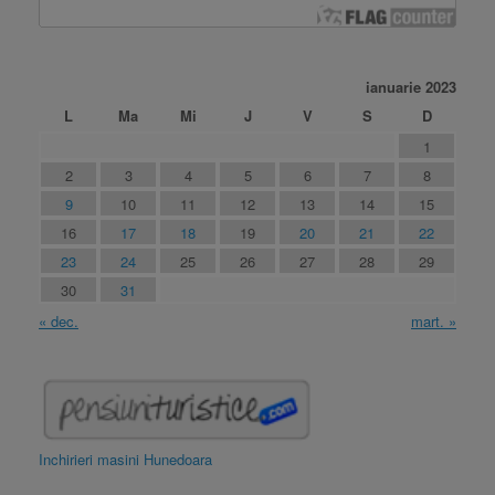
ianuarie 2023
L
Ma
Mi
J
V
S
D
1
2
3
4
5
6
7
8
9
10
11
12
13
14
15
16
17
18
19
20
21
22
23
24
25
26
27
28
29
30
31
« dec.
mart. »
Inchirieri masini Hunedoara