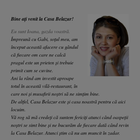
Bine ați venit la Casa Belazur!
Eu sunt Ioana, gazda voastră.
Împreună cu Gabi, soțul meu, am
început această afacere cu gândul
că fiecare om care ne calcă
pragul este un prieten și trebuie
primit cum se cuvine.
Ani la rând am investit aproape
totul în această vilă-restaurant, în
care noi și musafirii noștri să ne simțim bine.
De altfel, Casa Belazur este și casa noastră pentru că aici
locuim.
Vă rog să mă credeți că suntem fericiți atunci când oaspeții
noștri se simt bine și ne bucurăm de fiecare dată când revin
la Casa Belazur. Atunci știm că nu am muncit în zadar.