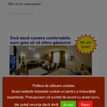
Hai să ne cunoaștem!
_______________
Politica de utilizare cookies
Acest website foloseste cookie-uri pentru a îmbunătăți
experiența. Presupunem că sunteți de acord cu acest lucru,
dar puteți renunța dacă doriți.
Accept
Reject