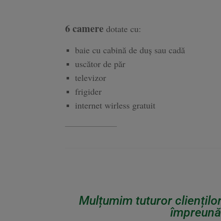
6 camere
dotate cu:
baie cu cabină de duș sau cadă
uscător de păr
televizor
frigider
internet wirless gratuit
_______________
Mulțumim tuturor cliențilo
împreună