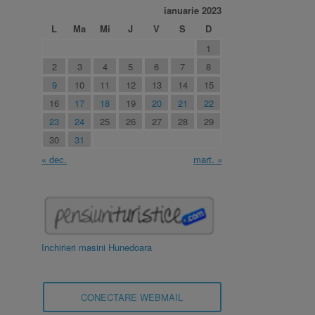
ianuarie 2023
L
Ma
Mi
J
V
S
D
1
2
3
4
5
6
7
8
9
10
11
12
13
14
15
16
17
18
19
20
21
22
23
24
25
26
27
28
29
30
31
« dec.
mart. »
Inchirieri masini Hunedoara
CONECTARE WEBMAIL