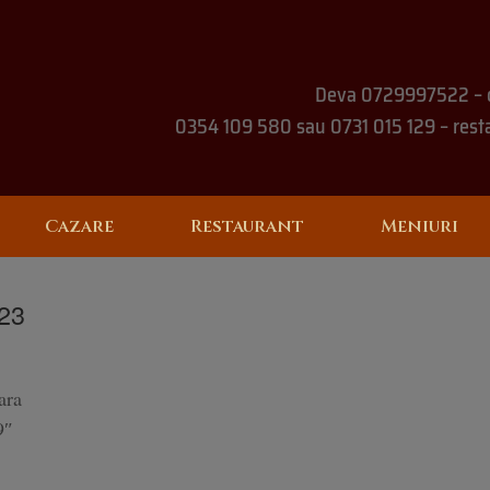
Deva 0729997522 – 
0354 109 580 sau 0731 015 129 – rest
Cazare
Restaurant
Meniuri
023
ara
9″