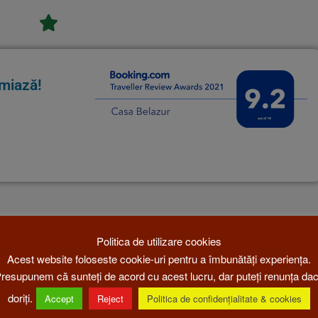
miază!
Politica de utilizare cookies
Acest website foloseste cookie-uri pentru a îmbunătăți experiența.
resupunem că sunteți de acord cu acest lucru, dar puteți renunța da
doriți.
Accept
Reject
Politica de confidențialitate & cookies