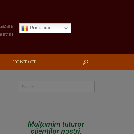
cazare
Romanian
aurant
Contact
Mulțumim tuturor
clienților noștri,