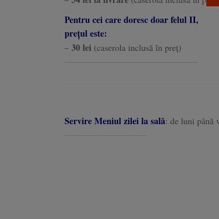
Pentru cei care doresc doar felul II,
prețul este:
30 lei
–
(caserola inclusă în preț)
_______________________________________
Servire Meniul zilei la sală
:
de luni până v
________________________