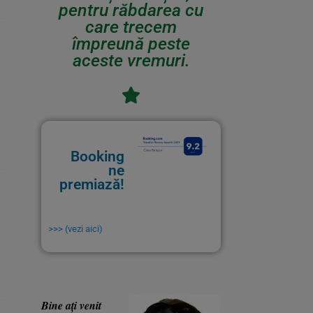
pentru răbdarea cu
care trecem
împreună peste
aceste vremuri.
Booking
ne
premiază!
>>> (vezi aici)
Bine ați venit