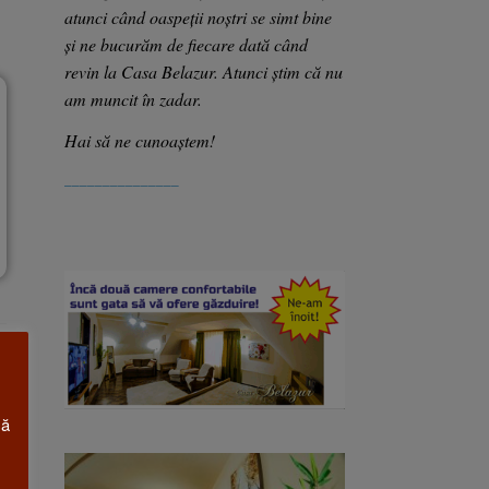
atunci când oaspeții noștri se simt bine
și ne bucurăm de fiecare dată când
revin la Casa Belazur. Atunci știm că nu
am muncit în zadar.
Hai să ne cunoaștem!
_______________
că