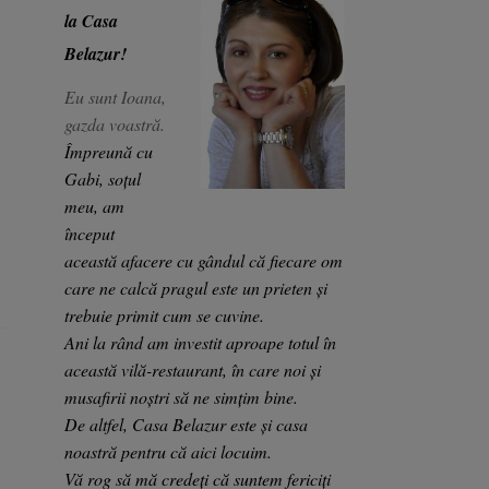
la Casa
Belazur!
Eu sunt Ioana,
gazda voastră.
Împreună cu
Gabi, soțul
meu, am
început
această afacere cu gândul că fiecare om
care ne calcă pragul este un prieten și
trebuie primit cum se cuvine.
Ani la rând am investit aproape totul în
această vilă-restaurant, în care noi și
musafirii noștri să ne simțim bine.
De altfel, Casa Belazur este și casa
noastră pentru că aici locuim.
Vă rog să mă credeți că suntem fericiți