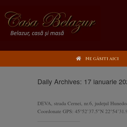
Ne găsiti aici
Daily Archives:
17 ianuarie 2
DEVA, strada Cernei, nr.6, județul Hunedo
Coordonate GPS: 45°52’37.5″N 22°54’31.
_________________________