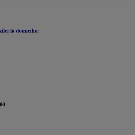
ilei la domiciliu
:
:00