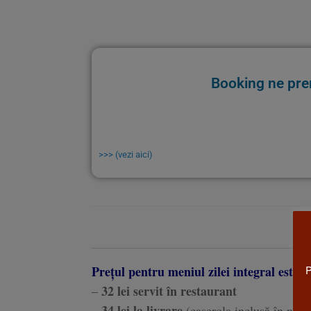
Booking ne pre
>>> (vezi aici)
P
Prețul pentru meniul zilei integral este
:
32 lei servit în restaurant
–
34 lei la livrare
–
(caserola inclusă în preț)