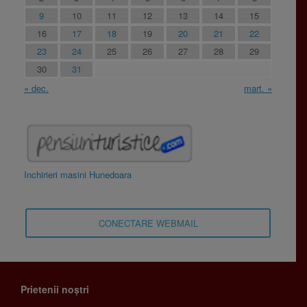
9
10
11
12
13
14
15
16
17
18
19
20
21
22
23
24
25
26
27
28
29
30
31
« dec.
mart. »
Inchirieri masini Hunedoara
CONECTARE WEBMAIL
Prietenii noștri