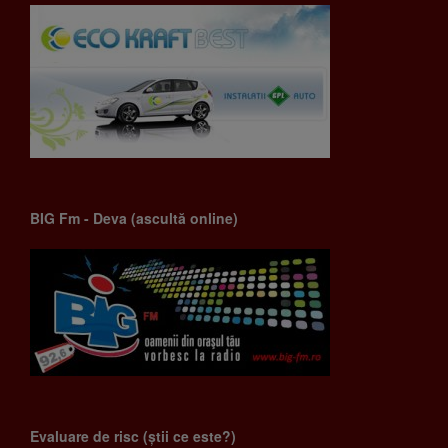
BIG Fm - Deva (ascultă online)
Evaluare de risc (știi ce este?)