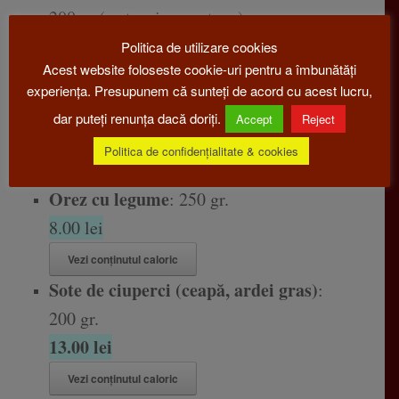
200gr. ( usturoi, smantana)
13,00 lei
Politica de utilizare cookies
Acest website foloseste cookie-uri pentru a îmbunătăți
Vezi conținutul caloric
experiența. Presupunem că sunteți de acord cu acest lucru,
Mămăligă
: 300 gr.
dar puteți renunța dacă doriți.
Accept
Reject
10,00 lei
Politica de confidențialitate & cookies
Vezi conținutul caloric
Orez cu legume
: 250 gr.
8.00 lei
Vezi conținutul caloric
Sote de ciuperci (ceapă, ardei gras)
:
200 gr.
13.00 lei
Vezi conținutul caloric