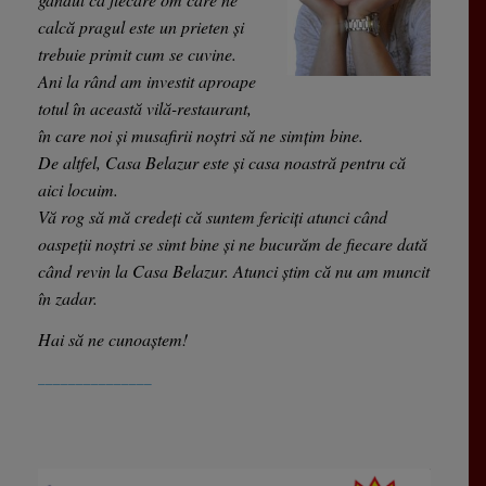
calcă pragul este un prieten și
trebuie primit cum se cuvine.
Ani la rând am investit aproape
totul în această vilă-restaurant,
în care noi și musafirii noștri să ne simțim bine.
De altfel, Casa Belazur este și casa noastră pentru că
aici locuim.
Vă rog să mă credeți că suntem fericiți atunci când
oaspeții noștri se simt bine și ne bucurăm de fiecare dată
când revin la Casa Belazur. Atunci știm că nu am muncit
în zadar.
Hai să ne cunoaștem!
_______________