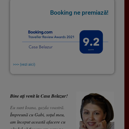
Booking ne premiază!
>>> (vezi aici)
Bine ați venit la Casa Belazur!
Eu sunt Ioana, gazda voastră.
Împreună cu Gabi, soțul meu,
am început această afacere cu
gândul că fiecare om care ne