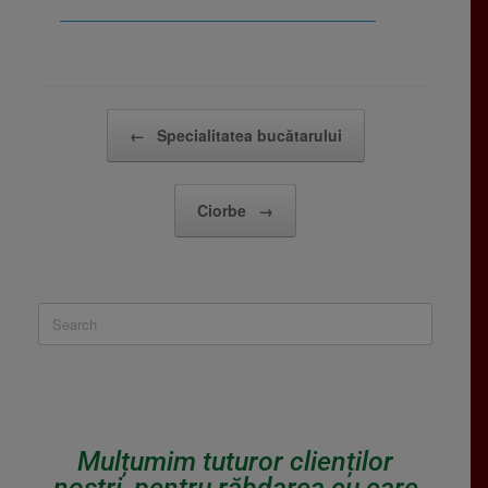
_____________________________
Post navigation
←
Specialitatea bucătarului
Ciorbe
→
Mulțumim tuturor clienților
noștri, pentru răbdarea cu care