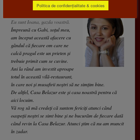
Politica de confidențialitate & cookies
Bine ați venit la Casa Belazur!
Eu sunt Ioana, gazda voastră.
Împreună cu Gabi, soțul meu,
am început această afacere cu
gândul că fiecare om care ne
calcă pragul este un prieten și
trebuie primit cum se cuvine.
Ani la rând am investit aproape
totul în această vilă-restaurant,
în care noi și musafirii noștri să ne simțim bine.
De altfel, Casa Belazur este și casa noastră pentru că
aici locuim.
Vă rog să mă credeți că suntem fericiți atunci când
oaspeții noștri se simt bine și ne bucurăm de fiecare dată
când revin la Casa Belazur. Atunci știm că nu am muncit
în zadar.