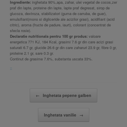
Ingrediente:
inghetata 90%,apa, zahar, ulei vegetal de cocos,zer
praf din lapte, proteine din lapte, lapte praf degresat, sirop de
glucoza, dextroza, stabilizatori (guma de carruba, de guar),
emulsifiant(mono si digliceride ale acizilor grasi), acidifiant (acid
citric), aroma (fructe de padure, iaurt), colorant (concentrat de
sfecla rosie).
Declaratie nutritionala pentru 100 gr produs:
valoare
energetica 771 KJ, 184 Kcal, grasimi 7.6 gr din care acizi grasi
saturati 6.7 gr, glucide 26.6 gr din care zaharuri 23.9 gr, fibre 0 gr,
proteine 2.1 gr, sare 0.3 gr.
Continut de grasime 7.6%, substanta uscata 33%.
::
Post navigation
←
Inghetata pepene galben
Inghetata vanilie
→