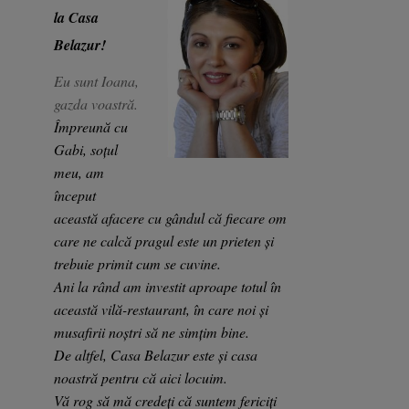
la Casa
Belazur!
Eu sunt Ioana,
gazda voastră.
Împreună cu
Gabi, soțul
meu, am
început
această afacere cu gândul că fiecare om
care ne calcă pragul este un prieten și
trebuie primit cum se cuvine.
Ani la rând am investit aproape totul în
această vilă-restaurant, în care noi și
musafirii noștri să ne simțim bine.
De altfel, Casa Belazur este și casa
noastră pentru că aici locuim.
Vă rog să mă credeți că suntem fericiți