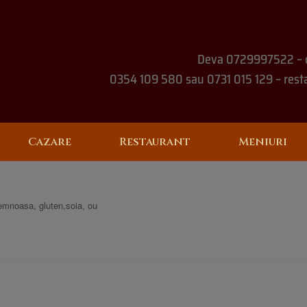
Deva 0729997522 – 
0354 109 580 sau 0731 015 129 – rest
Cazare
Restaurant
Meniuri
lemnoasa, gluten,soia, ou