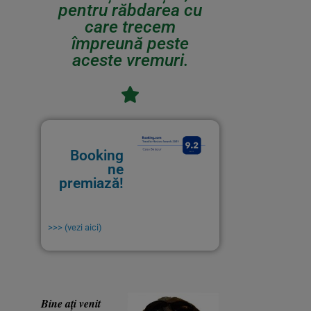
pentru răbdarea cu
care trecem
împreună peste
aceste vremuri.
Booking
ne
premiază!
>>> (vezi aici)
Bine ați venit