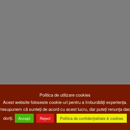
Politica de utilizare cookies
Acest website foloseste cookie-uri pentru a îmbunătăți experiența.
resupunem că sunteți de acord cu acest lucru, dar puteți renunța da
doriți.
Accept
Reject
Politica de confidențialitate & cookies