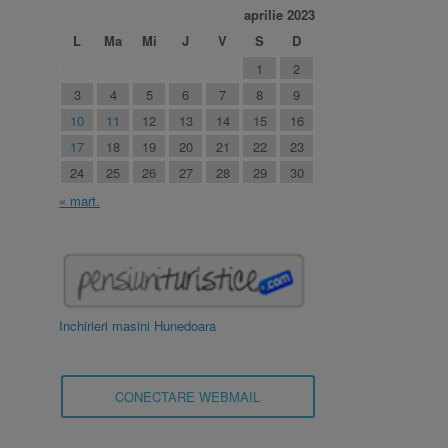
aprilie 2023
L
Ma
Mi
J
V
S
D
1
2
3
4
5
6
7
8
9
10
11
12
13
14
15
16
17
18
19
20
21
22
23
24
25
26
27
28
29
30
« mart.
Inchirieri masini Hunedoara
CONECTARE WEBMAIL