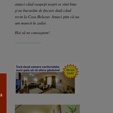
atunci când oaspeții noștri se simt bine
și ne bucurăm de fiecare dată când
revin la Casa Belazur. Atunci știm că nu
am muncit în zadar.
Hai să ne cunoaștem!
_______________
că