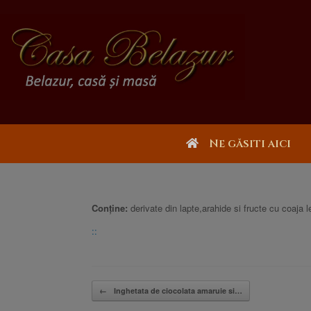
Ne găsiti aici
Conține:
derivate din lapte,arahide si fructe cu coaja 
::
Post navigation
←
Inghetata de ciocolata amaruie si…