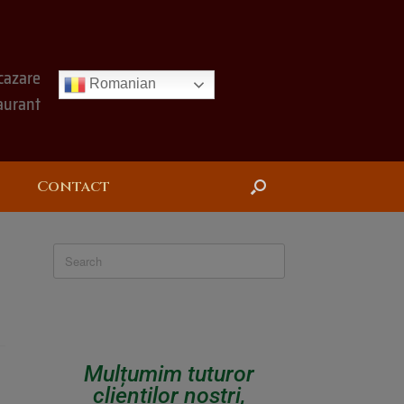
cazare
Romanian
aurant
Contact
Mulțumim tuturor
clienților noștri,