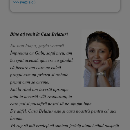
>>> (vezi aici)
Bine ați venit la Casa Belazur!
Eu sunt Ioana, gazda voastră.
Împreună cu Gabi, soțul meu, am
început această afacere cu gândul
că fiecare om care ne calcă
pragul este un prieten și trebuie
primit cum se cuvine.
Ani la rând am investit aproape
totul în această vilă-restaurant, în
care noi și musafirii noștri să ne simțim bine.
De altfel, Casa Belazur este și casa noastră pentru că aici
locuim.
Vă rog să mă credeți că suntem fericiți atunci când oaspeții