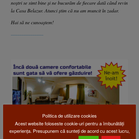
noștri se simt bine și ne bucurăm de fiecare dată când revin
la Casa Belazur. Atunci știm că nu am muncit în zadar.
Hai să ne cunoaștem!
_______________
Politica de utilizare cookies
Acest website foloseste cookie-uri pentru a îmbunătăți
experiența. Presupunem că sunteți de acord cu acest lucru,