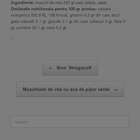
Ingrediente:
muschi de vita 250 gr,sare iodata, piper.
Declaratie nutritionala pentru 100 gr produs:
valoare
energetica 532.8 Kj, 126.6 kcal, grasimi 4.2 gr din care acizi
grasi saturati 2.1 gr, glucide 0.1 gr din care zaharuri 0 gr, fibre 0
gr, proteine 22.1 gr, sare 0.2 gr.
::
Post navigation
←
Sote’ Stroganoff
Muschiulet de vita cu sos de piper verde
→