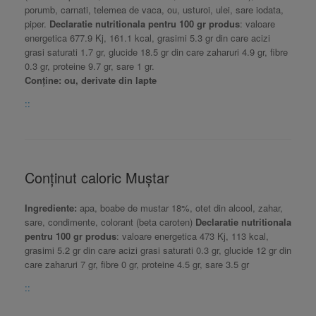
porumb, carnati, telemea de vaca, ou, usturoi, ulei, sare iodata,
piper.
Declaratie nutritionala pentru 100 gr produs
: valoare
energetica 677.9 Kj, 161.1 kcal, grasimi 5.3 gr din care acizi
grasi saturati 1.7 gr, glucide 18.5 gr din care zaharuri 4.9 gr, fibre
0.3 gr, proteine 9.7 gr, sare 1 gr.
Conține: ou, derivate din lapte
::
Conținut caloric Muștar
Ingrediente:
apa, boabe de mustar 18%, otet din alcool, zahar,
sare, condimente, colorant (beta caroten)
Declaratie nutritionala
pentru 100 gr produs
: valoare energetica 473 Kj, 113 kcal,
grasimi 5.2 gr din care acizi grasi saturati 0.3 gr, glucide 12 gr din
care zaharuri 7 gr, fibre 0 gr, proteine 4.5 gr, sare 3.5 gr
::