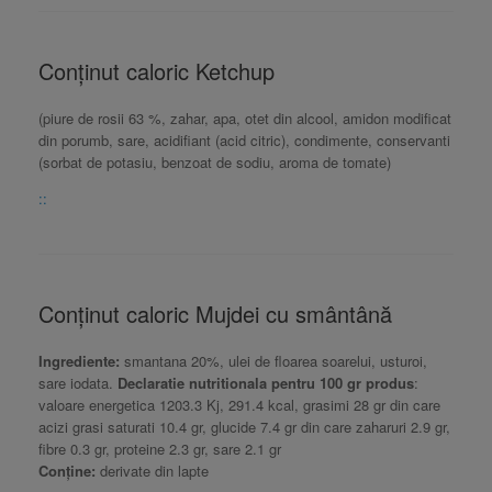
Conținut caloric Ketchup
(piure de rosii 63 %, zahar, apa, otet din alcool, amidon modificat
din porumb, sare, acidifiant (acid citric), condimente, conservanti
(sorbat de potasiu, benzoat de sodiu, aroma de tomate)
::
Conținut caloric Mujdei cu smântână
Ingrediente:
smantana 20%, ulei de floarea soarelui, usturoi,
sare iodata.
Declaratie nutritionala pentru 100 gr produs
:
valoare energetica 1203.3 Kj, 291.4 kcal, grasimi 28 gr din care
acizi grasi saturati 10.4 gr, glucide 7.4 gr din care zaharuri 2.9 gr,
fibre 0.3 gr, proteine 2.3 gr, sare 2.1 gr
Conține:
derivate din lapte