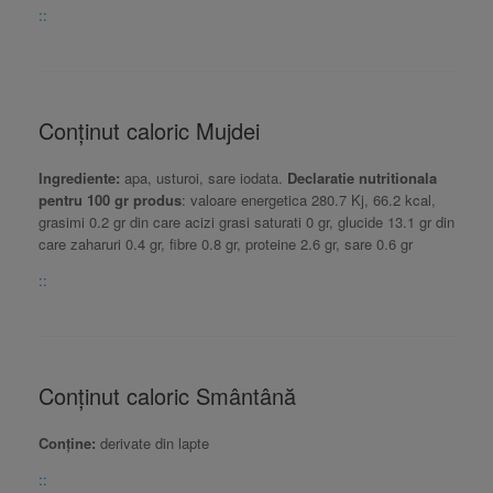
::
Conținut caloric Mujdei
Ingrediente:
apa, usturoi, sare iodata.
Declaratie nutritionala
pentru 100 gr produs
: valoare energetica 280.7 Kj, 66.2 kcal,
grasimi 0.2 gr din care acizi grasi saturati 0 gr, glucide 13.1 gr din
care zaharuri 0.4 gr, fibre 0.8 gr, proteine 2.6 gr, sare 0.6 gr
::
Conținut caloric Smântână
Conține:
derivate din lapte
::