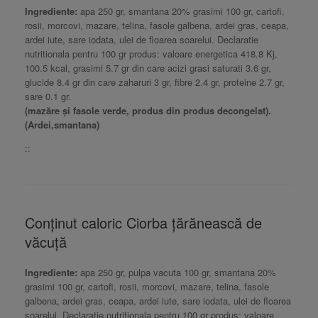
Ingrediente:
apa 250 gr, smantana 20% grasimi 100 gr, cartofi,
rosii, morcovi, mazare, telina, fasole galbena, ardei gras, ceapa,
ardei iute, sare iodata, ulei de floarea soarelui. Declaratie
nutritionala pentru 100 gr produs: valoare energetica 418.8 Kj,
100.5 kcal, grasimi 5.7 gr din care acizi grasi saturati 3.6 gr,
glucide 8.4 gr din care zaharuri 3 gr, fibre 2.4 gr, proteine 2.7 gr,
sare 0.1 gr.
(mazăre și fasole verde, produs din produs decongelat).
(Ardei,smantana)
::
Conținut caloric Ciorba țărănească de
văcuță
Ingrediente:
apa 250 gr, pulpa vacuta 100 gr, smantana 20%
grasimi 100 gr, cartofi, rosii, morcovi, mazare, telina, fasole
galbena, ardei gras, ceapa, ardei iute, sare iodata, ulei de floarea
soarelui. Declaratie nutritionala pentru 100 gr produs: valoare