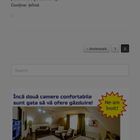
Conține: țelină
::
Post navigation
« Anterioară
1
2