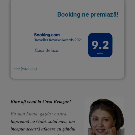
Booking ne premiază!
>>> (vezi aici)
Bine ați venit la Casa Belazur!
Eu sunt Ioana, gazda voastră.
Împreună cu Gabi, soțul meu, am
început această afacere cu gândul