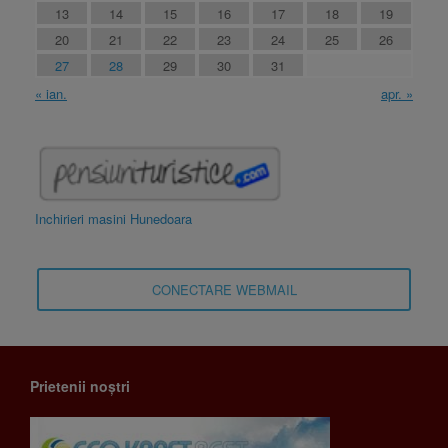
13
14
15
16
17
18
19
20
21
22
23
24
25
26
27
28
29
30
31
« ian.
apr. »
Inchirieri masini Hunedoara
CONECTARE WEBMAIL
Prietenii noștri