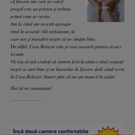
că fiecare om care ne calcă
pragul este un prieten și trebuie
primit cum se cuvine.
Ani la rând am investit aproape
totul în această vilă-restaurant, în
care noi și musafirii noștri să ne simțim bine.
De altfel, Casa Belazur este și casa noastră pentru că aici
locuim.
Vă rog să mă credeți că suntem fericiți atunci când oaspeții
noștri se simt bine și ne bucurăm de fiecare dată când revin
la Casa Belazur. Atunci știm că nu am muncit în zadar.
Hai să ne cunoaștem!
_______________