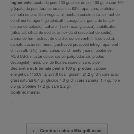
Ingrediente:
ceafa de porc 100 gr, piept de pui 100 gr, bacon 100
gr(spata de porc fara os cu slanina 80%, apa, sare, proteina
animala de prc, fibre vegetal-alimentare,condimente, extract de
condimente, agenti gelatinizati ( caragenan, guma de konjak,
clorura de potasiu), zaharuri ( dextroza, glucoza), stabilizatori
(trifosfati, citrati de sodiu), antioxidanti (ascorbat de sodiu),
aroma de fum, extract de drojdie, conservant(nitrit de sodiu),
carnati, castraveti murati(castraveti proaspeti intregi, apa, otet
din vin alb (8%), sare, zahar, condimente (marar, boabe de
MUSTAR), mustar dulce, cartofi pai(produs din produs
decongelat), mici, ulei de floarea soarelui sare, piper.
Declaratie nutritionala pentru 100 gr produs:
valoare
energetica 1153.9 Kj, 277.8 kcal, grasimi 21.2 gr din care acizi
grasi saturati 6.4 gr, glucide 4.3 gr din care zaharuri 1.4 gr, fibre
0.5 gr, proteine 17.2 gr, sare 2.2 gr.
Conține: muștar
::
Post navigation
←
Conținut caloric Mix grill-maxi