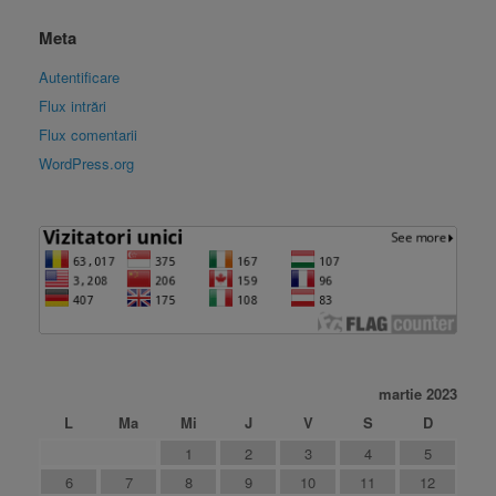
Meta
Autentificare
Flux intrări
Flux comentarii
WordPress.org
martie 2023
L
Ma
Mi
J
V
S
D
1
2
3
4
5
6
7
8
9
10
11
12