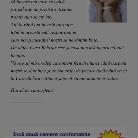
că fiecare om care ne calcă
pragul este un prieten și trebuie
primit cum se cuvine.
Ani la rând am investit aproape
totul în această vilă-restaurant, în
care noi și musafirii noștri să ne simțim bine.
De altfel, Casa Belazur este și casa noastră pentru că aici
locuim.
Vă rog să mă credeți că suntem fericiți atunci când oaspeții
noștri se simt bine și ne bucurăm de fiecare dată când revin
la Casa Belazur. Atunci știm că nu am muncit în zadar.
Hai să ne cunoaștem!
_______________