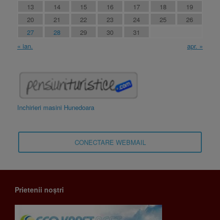
13
14
15
16
17
18
19
20
21
22
23
24
25
26
27
28
29
30
31
« ian.
apr. »
Inchirieri masini Hunedoara
CONECTARE WEBMAIL
Prietenii noștri