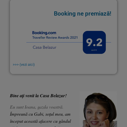
Booking ne premiază!
>>> (vezi aici)
Bine ați venit la Casa Belazur!
Eu sunt Ioana, gazda voastră.
Împreună cu Gabi, soțul meu, am
început această afacere cu gândul