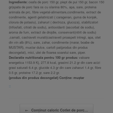
Ingrediente:
ceafa de porc 150 gr, piept de pui 150 gr, bacon 150
gr(spata de porc fara os cu slanina 80%, apa, sare, proteina
animala de prc, fibre vegetal-alimentare,condimente, extract de
condimente, agenti gelatinizati ( caragenan, guma de konjak,
clorura de potasiu), zaharuri ( dextroza, glucoza), stabilizatori
(trifosfati, citrati de sodiu), antioxidanti (ascorbat de sodiu),
aroma de fum, extract de drojdie, conservant(nitrit de sodiu)
,carnati, castraveti murati(castraveti proaspeti intregi, apa, otet
din vin alb (8%), sare, zahar, condimente (marar, boabe de
MUSTAR), mustar dulce, cartofi pai(produs din produs
decongelat), mici, ulei de floarea soarelui sare, piper.
Declaratie nutritionala pentru 100 gr produs:
valoare
energetica 1153.9 Kj, 277.8 kcal, grasimi 21.2 gr din care acizi
grasi saturati 6.4 gr, glucide 4.3 gr din care zaharuri 1.4 gr, fibre
0.5 gr, proteine 17.2 gr, sare 2.2 gr.
(produs din produs decongelat) Conține: muștar
::
Post navigation
←
Conținut caloric Cotlet de porc…