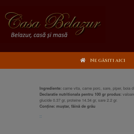
Ne găsiti aici
Ingrediente:
carne vita, carne porc, sare, piper, boia d
Declaratie nutritionala pentru 100 gr produs:
valoare
glucide 0.37 gr, proteine 14.34 gr, sare 2.2 gr.
Conține: muștar, făină de grâu
::