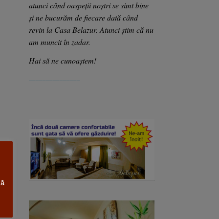
atunci când oaspeții noștri se simt bine
și ne bucurăm de fiecare dată când
revin la Casa Belazur. Atunci știm că nu
am muncit în zadar.
Hai să ne cunoaștem!
_______________
că