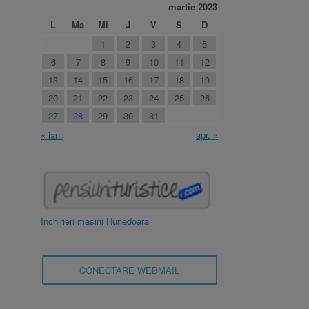
martie 2023
L
Ma
Mi
J
V
S
D
1
2
3
4
5
6
7
8
9
10
11
12
13
14
15
16
17
18
19
20
21
22
23
24
25
26
27
28
29
30
31
« ian.
apr. »
Inchirieri masini Hunedoara
CONECTARE WEBMAIL