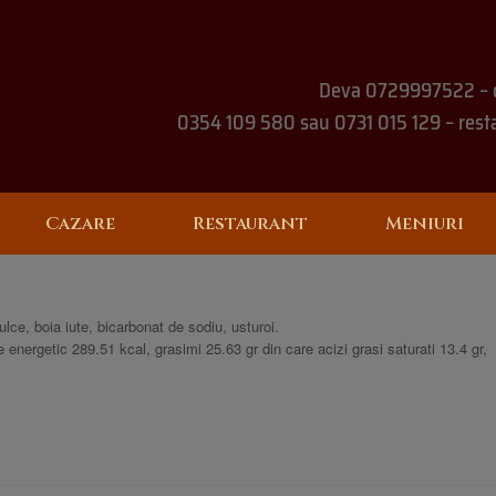
Deva 0729997522 – 
0354 109 580 sau 0731 015 129 – rest
Cazare
Restaurant
Meniuri
ulce, boia iute, bicarbonat de sodiu, usturoi.
 energetic 289.51 kcal, grasimi 25.63 gr din care acizi grasi saturati 13.4 gr,