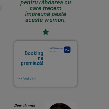
pentru răbdarea cu
care trecem
împreună peste
aceste vremuri.
Booking
ne
premiază!
>>> (vezi aici)
Bine ați venit