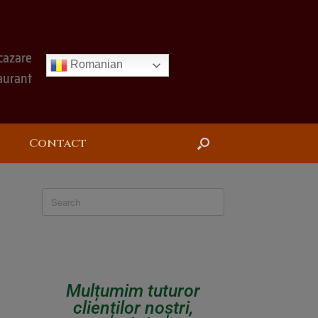
cazare
Romanian
aurant
Contact
Mulțumim tuturor
clienților noștri,