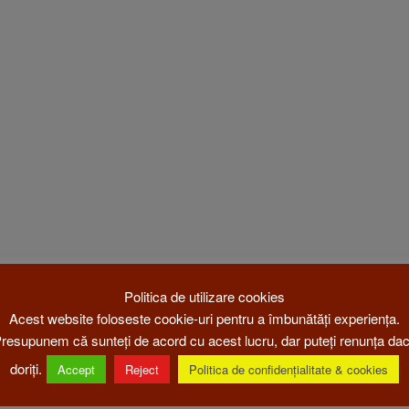
Politica de utilizare cookies
Acest website foloseste cookie-uri pentru a îmbunătăți experiența.
resupunem că sunteți de acord cu acest lucru, dar puteți renunța da
doriți.
Accept
Reject
Politica de confidențialitate & cookies