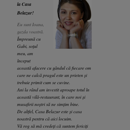
la Casa
Belazur!
Eu sunt Ioana,
gazda voastră.
Împreună cu
Gabi, soțul
meu, am
început
această afacere cu gândul că fiecare om
care ne calcă pragul este un prieten și
trebuie primit cum se cuvine.
Ani la rând am investit aproape totul în
această vilă-restaurant, în care noi și
musafirii noștri să ne simțim bine.
De altfel, Casa Belazur este și casa
noastră pentru că aici locuim.
Vă rog să mă credeți că suntem fericiți